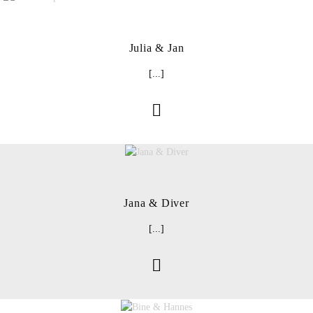
Julia & Jan
[...]
Jana & Diver
[...]