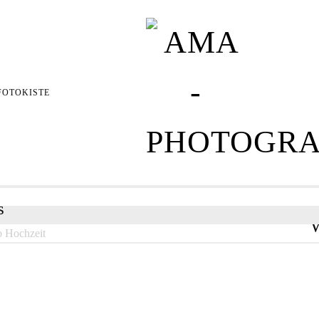
Gallery archives
FOTOKISTE
We
Schon länger s
Sticks, die wi
s
Vom flüchtige
Einblick O