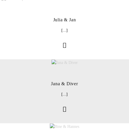
Julia & Jan
[...]
Jana & Diver
[...]