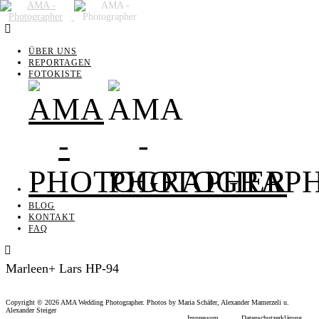
ÜBER UNS
REPORTAGEN
FOTOKISTE
ÜBER UNS
REPORTAGEN
FOTOKISTE
BLOG
KONTAKT
FAQ
BLOG
KONTAKT
FAQ
Marleen+ Lars HP-94
Copyright © 2026 AMA Wedding Photographer. Photos by Maria Schäfer, Alexander Mamerzeli u.
Alexander Steiger
Impressum
Datenschutzerklärung