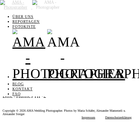
ÜBER UNS
ÜBER UNS
REPORTAGEN
REPORTAGEN
FOTOKISTE
FOTOKISTE
BLOG
KONTAKT
FAQ
BLOG
KONTAKT
FAQ
Bine+Hannes HP-2
Copyright © 2026 AMA Wedding Photographer. Photos by Maria Schäfer, Alexander Mamerzeli u.
Alexander Steiger
Impressum
Datenschutzerklärung